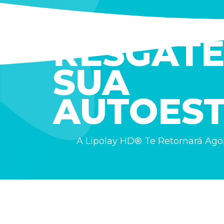
RESGAT
SUA
AUTOEST
A Lipolay HD® Te Retornará A