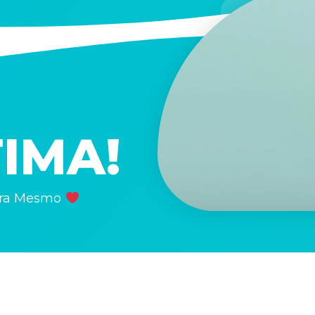
E
IMA!
gora Mesmo